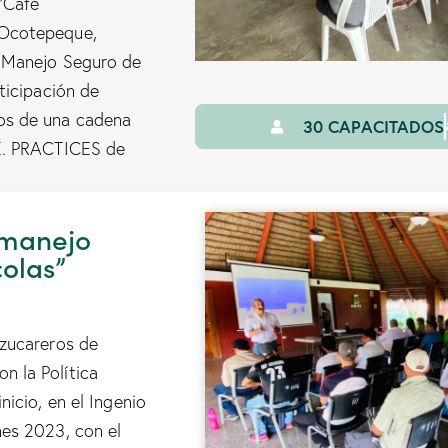
“Café
 Ocotepeque,
y Manejo Seguro de
ticipación de
os de una cadena
30 CAPACITADOS
E. PRACTICES de
 manejo
olas”
Azucareros de
 la Política
icio, en el Ingenio
es 2023, con el