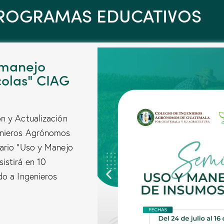
ROGRAMAS EDUCATIVOS
 manejo
colas" CIAG
n y Actualización
genieros Agrónomos
nario “Uso y Manejo
istirá en 10
do a Ingenieros