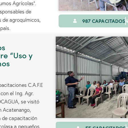
umos Agrícolas”.
esponsables de
s de agroquímicos,
987 CAPACITADOS
país.
os
re “Uso y
mos
acitaciones C.A.F.E
on el Ing. Agr.
OCAGUA, se visitó
en Acatenango,
a de capacitación
colas» a pequeños