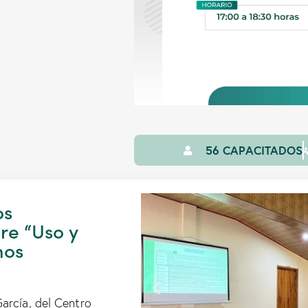
56 CAPACITADOS
os
re “Uso y
mos
García, del Centro