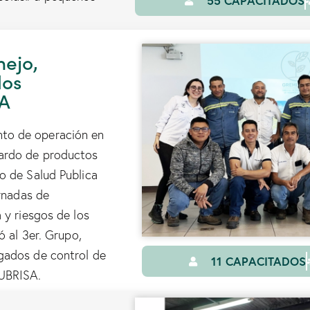
55 CAPACITADOS
nejo,
los
SA
to de operación en
ardo de productos
o de Salud Publica
ornadas de
 y riesgos de los
ó al 3er. Grupo,
gados de control de
11 CAPACITADOS
LUBRISA.