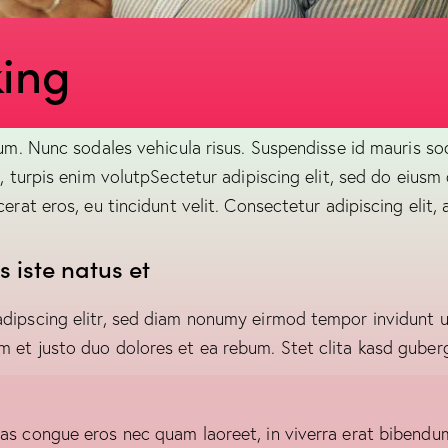
king
lum. Nunc sodales vehicula risus. Suspendisse id mauris sod
t, turpis enim volutpSectetur adipiscing elit, sed do eiusm
erat eros, eu tincidunt velit. Consectetur adipiscing elit, a
 iste natus et
adipscing elitr, sed diam nonumy eirmod tempor invidunt u
m et justo duo dolores et ea rebum. Stet clita kasd guber
as congue eros nec quam laoreet, in viverra erat bibendum.