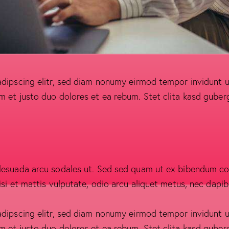
adipscing elitr, sed diam nonumy eirmod tempor invidunt u
m et justo duo dolores et ea rebum. Stet clita kasd guber
alesuada arcu sodales ut. Sed sed quam ut ex bibendum c
si et mattis vulputate, odio arcu aliquet metus, nec dapibus
adipscing elitr, sed diam nonumy eirmod tempor invidunt u
m et justo duo dolores et ea rebum. Stet clita kasd guber